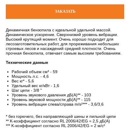
ЗАКАЗАТЬ
Динамичная бензопила с идеальной удельной массой.
Динамическое ускорение. Сверхнизкий уровень вибрации.
Высокий крутящий момент. Очень хорошо подходит для
лесозаготовительных работ, для прореживания небольших
строевых лесов и насаждений средней плотности. Очень
прочная бензопила, отвечает самым высоким требованиям.
Технические данные
Рабочий объем см³ - 59
Мощность л.с. - 4,6
Вес кг* - 5,6
Удельный вес кг/кВт - 1,6
Шаг цепи - 3/8 "
Уровень звукового давления дБ(A)** - 103
Уровень звуковой мощности дБ(A)** - 115
Уровень вибрации слева/справа m/s²*** - 3,6/3,6
* без горючего, без направляющей шины и пильной цепи
** K-коэффициент согласно RL 2006/42/EG = 2,5 дБ(A)
*** K-коэффициент согласно RL 2006/42/EG = 2 м/с²